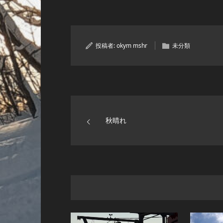
投稿者:
okym mshr
未分類
秋晴れ