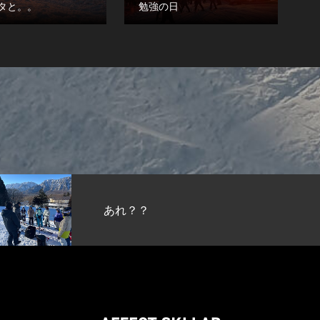
タと。。
勉強の日
あれ？？